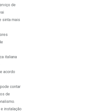
erviço de
vai
 sinta mais
ores
de
a italiana
s
de acordo
 pode contar
dos de
onalismo.
e instalação