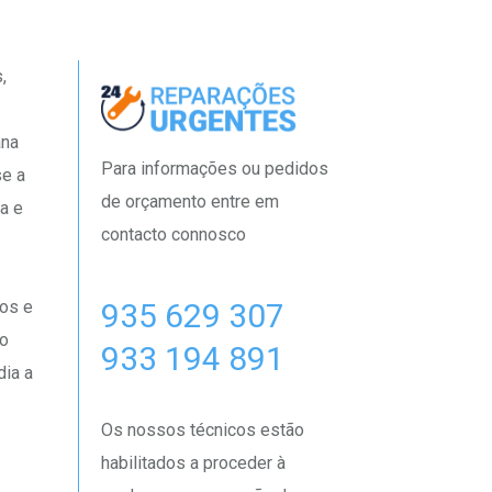
,
ana
Para informações ou pedidos
se a
de orçamento entre em
na e
contacto connosco
935 629 307
tos e
to
933 194 891
dia a
Os nossos técnicos estão
habilitados a proceder à