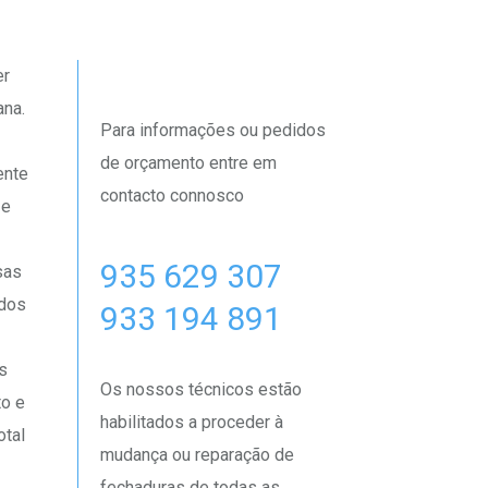
er
ana.
Para informações ou pedidos
de orçamento entre em
ente
contacto connosco
 e
935 629 307
sas
ados
933 194 891
s
Os nossos técnicos estão
to e
habilitados a proceder à
otal
mudança ou reparação de
fechaduras de todas as