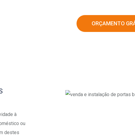
ORÇAMENTO GRÁ
S
vidade à
doméstico ou
gum destes