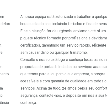
bém
A nossa equipa está autorizada a trabalhar a qualqu
odelos
hora ou dia do ano, incluindo feriados e fins de sem
E se a situação for de urgência, enviamos até si um
piquete técnico formado por profissionais devidam
,
certificados, garantindo um serviço rápido, eficiente
re
sem causar dano ou qualquer transtorno.
Consulte o nosso catálogo e conheça todas as nos
om
propostas de portas blindadas ou serviços associ
mento
que temos para si ou para a sua empresa, a preços
acessíveis e com garantia de qualidade em todos o
ia
serviços. Acima de tudo, zelamos pelos seu confor
to
segurança, contacte-nos, e deposite em nós a sua t
dência
confiança.