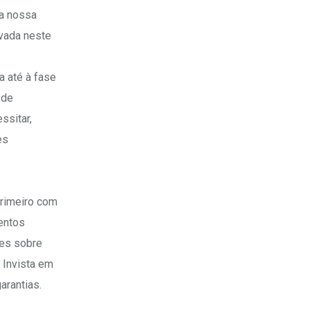
 a nossa
vada neste
 até à fase
 de
ssitar,
es
s
primeiro com
entos
ões sobre
 Invista em
arantias.